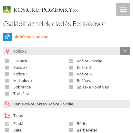
Családiház telek eladás Beniakovce
Uložiť toto hladanie
Košický
Gelnica
Košice - okolie
Košice I
Košice II
Košice III
Košice IV
Michalovce
Rožňava
Sobrance
Spišská Nová Ves
Trebišov
Típus
Eladás
Bérlet
Vétel
Bérbevétel