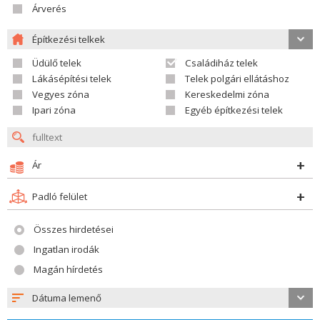
Árverés
Építkezési telkek
Üdülő telek
Családiház telek
Lákásépítési telek
Telek polgári ellátáshoz
Vegyes zóna
Kereskedelmi zóna
Ipari zóna
Egyéb építkezési telek
Ár
Padló felület
Összes hirdetései
Ingatlan irodák
Magán hírdetés
Dátuma lemenő