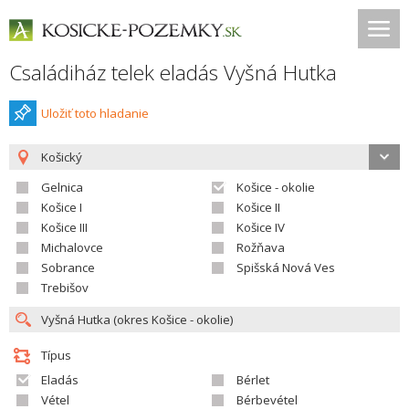
Családiház telek eladás Vyšná Hutka
Uložiť toto hladanie
Košický
Gelnica
Košice - okolie
Košice I
Košice II
Košice III
Košice IV
Michalovce
Rožňava
Sobrance
Spišská Nová Ves
Trebišov
Típus
Eladás
Bérlet
Vétel
Bérbevétel