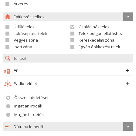
Árverés
Építkezési telkek
Üdülő telek
Családiház telek
Lákásépítési telek
Telek polgári ellátáshoz
Vegyes zóna
Kereskedelmi zóna
Ipari zóna
Egyéb építkezési telek
Ár
Padló felület
Összes hirdetései
Ingatlan irodák
Magán hírdetés
Dátuma lemenő