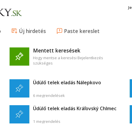
J
ó
Új hirdetés
Paste kereslet
Mentett keresések
Hogy mentse a keresési Bejelentkezés
szükséges
Üdülő telek eladás Nálepkovo
6 megrendelések
Üdülő telek eladás Kráľovský Chlmec
1 megrendelés