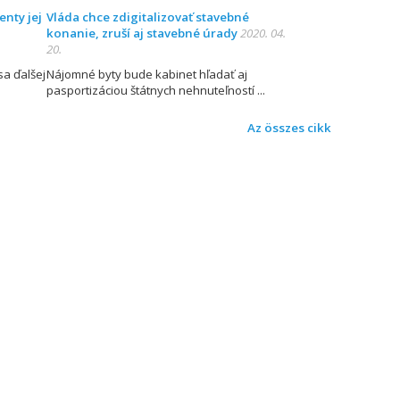
enty jej
Vláda chce zdigitalizovať stavebné
konanie, zruší aj stavebné úrady
2020. 04.
20.
sa ďalšej
Nájomné byty bude kabinet hľadať aj
pasportizáciou štátnych nehnuteľností
Az összes cikk