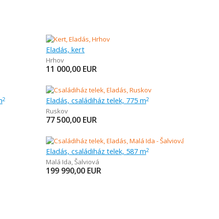
Eladás, kert
Hrhov
11 000,00
EUR
m
Eladás, családiház telek, 775 m
2
2
Ruskov
77 500,00
EUR
Eladás, családiház telek, 587 m
2
Malá Ida
,
Šalviová
199 990,00
EUR