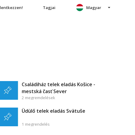
elentkezzen!
Tagjai
Magyar
Családiház telek eladás Košice -
mestská časť Sever
2 megremdelések
Üdülő telek eladás Svätuše
1 megrendelés