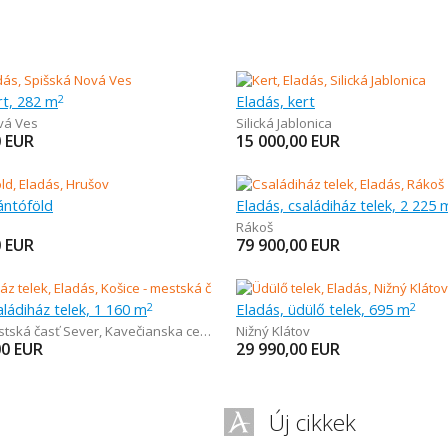
rt, 282 m
Eladás, kert
2
vá Ves
Silická Jablonica
0
EUR
15 000,00
EUR
ántóföld
Eladás, családiház telek, 2 225 
Rákoš
0
EUR
79 900,00
EUR
aládiház telek, 1 160 m
Eladás, üdülő telek, 695 m
2
2
stská časť Sever
,
Kavečianska cesta
Nižný Klátov
00
EUR
29 990,00
EUR
Új cikkek