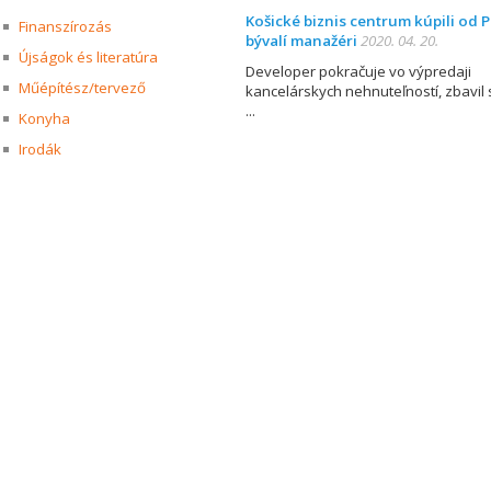
Košické biznis centrum kúpili od P
Finanszírozás
bývalí manažéri
2020. 04. 20.
Újságok és literatúra
Developer pokračuje vo výpredaji
Műépítész/tervező
kancelárskych nehnuteľností, zbavil 
Konyha
Irodák