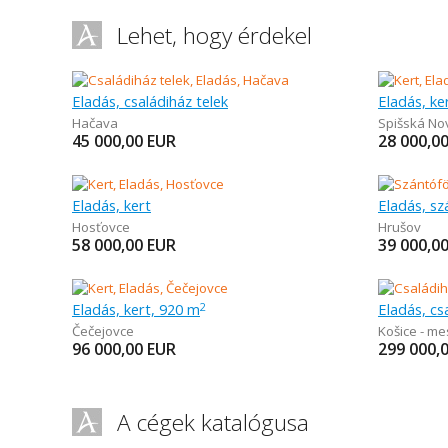
Lehet, hogy érdekel
Eladás, családiház telek
Eladás, ke
Hačava
Spišská No
45 000,00
EUR
28 000,0
Eladás, kert
Eladás, sz
Hosťovce
Hrušov
58 000,00
EUR
39 000,0
Eladás, kert, 920 m
Eladás, cs
2
Čečejovce
Košice - me
96 000,00
EUR
299 000,
A cégek katalógusa