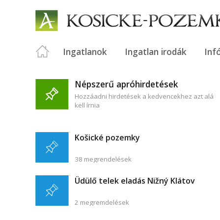
Ingatlanok
Ingatlan irodák
Inf
Népszerű apróhirdetések
Hozzáadni hirdetések a kedvencekhez azt alá
kell írnia
Košické pozemky
38 megrendelések
Üdülő telek eladás Nižný Klátov
2 megremdelések