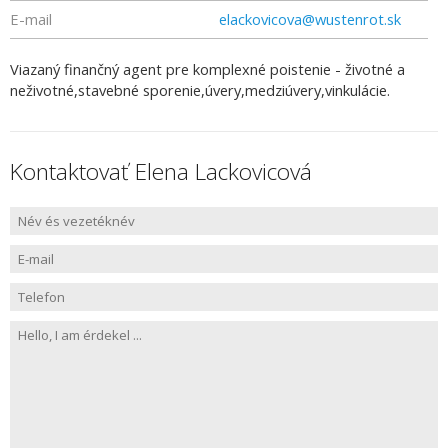
E-mail
elackovicova@wustenrot.sk
Viazaný finančný agent pre komplexné poistenie - životné a
neživotné,stavebné sporenie,úvery,medziúvery,vinkulácie.
Kontaktovať Elena Lackovicová