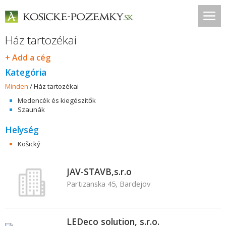
Ház tartozékai
+ Add a cég
Kategória
Minden
/
Ház tartozékai
Medencék és kiegészítők
Szaunák
Helység
Košický
JAV-STAVB,s.r.o
Partizanska 45, Bardejov
LEDeco solution, s.r.o.