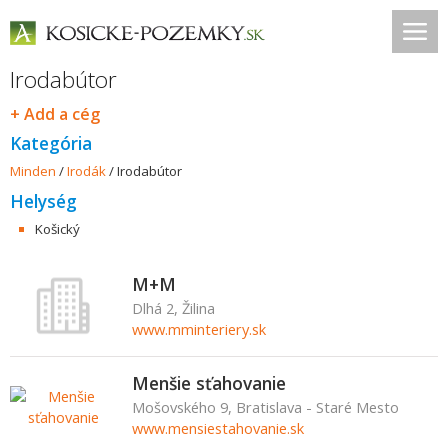
Irodabútor
+ Add a cég
Kategória
Minden
/
Irodák
/
Irodabútor
Helység
Košický
M+M
Dlhá 2, Žilina
www.mminteriery.sk
Menšie sťahovanie
Mošovského 9, Bratislava - Staré Mesto
www.mensiestahovanie.sk