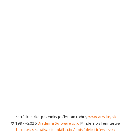
Portál kosicke-pozemky je členom rodiny
www.areality.sk
© 1997 - 2026
Diadema Software s.r.o
Minden jog fenntartva
Hirdetés szabályait itt találhatja
Adatvédelmi irányelvek