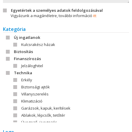
Egyetértek a személyes adatok feldolgozásával
Vigyázunk a magánéletre, további információ
itt
Kategória
Új ingatlanok
Kulcsrakész házak
Biztosítás
Finanszírozás
Jelzáloghitel
Technika
Erkély
Biztonsági ajtók
Villanyszerelés
Klimatizáció
Garázsok, kapuk, kerítések
Ablakok, lépcsők, tetőtér
Üvegező, üvegezés
Tető, tetőfedőanyag