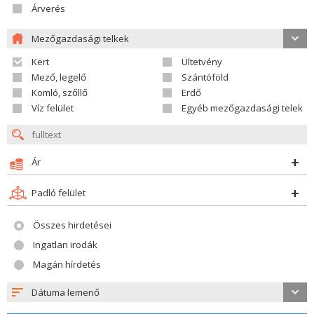
Árverés
Mezőgazdasági telkek
Kert
Ültetvény
Mező, legelő
Szántóföld
Komló, szőllő
Erdő
Víz felület
Egyéb mezőgazdasági telek
Ár
Padló felület
Összes hirdetései
Ingatlan irodák
Magán hírdetés
Dátuma lemenő