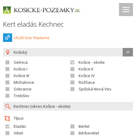
Kert eladás Kechnec
Uložiť toto hladanie
Košický
Gelnica
Košice - okolie
Košice I
Košice II
Košice III
Košice IV
Michalovce
Rožňava
Sobrance
Spišská Nová Ves
Trebišov
Típus
Eladás
Bérlet
Vétel
Bérbevétel