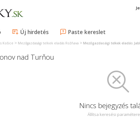
J
ó
Új hirdetés
Paste kereslet
>
>
s Košice
Mezőgazdasági telkek eladás Rožňava
Mezőgazdasági telkek eladás Ja
blonov nad Turňou
Nincs bejegyzés tal
Állítsa keresési paraméter