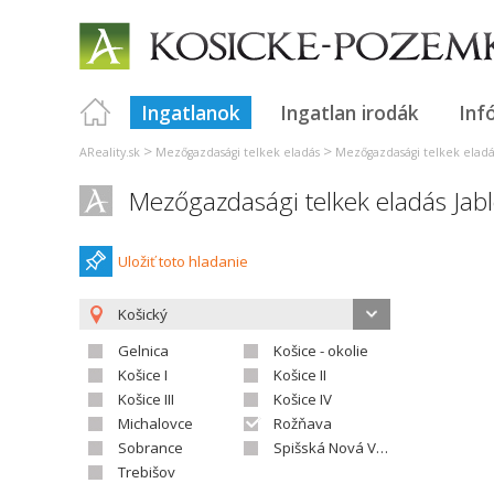
Ingatlanok
Ingatlan irodák
Inf
>
>
AReality.sk
Mezőgazdasági telkek eladás
Mezőgazdasági telkek eladá
Mezőgazdasági telkek eladás Ja
Uložiť toto hladanie
Košický
Gelnica
Košice - okolie
Košice I
Košice II
Košice III
Košice IV
Michalovce
Rožňava
Sobrance
Spišská Nová Ves
Trebišov