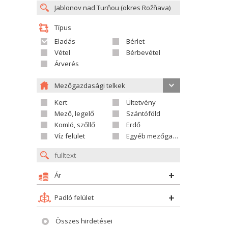
Típus
Eladás
Bérlet
Vétel
Bérbevétel
Árverés
Mezőgazdasági telkek
Kert
Ültetvény
Mező, legelő
Szántóföld
Komló, szőllő
Erdő
Víz felület
Egyéb mezőgazdasági telek
Ár
Padló felület
Összes hirdetései