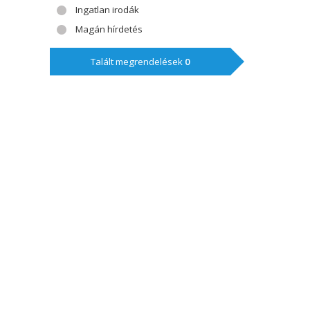
Ingatlan irodák
Magán hírdetés
Talált megrendelések
0