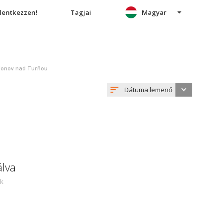
elentkezzen!
Tagjai
Magyar
blonov nad Turňou
Dátuma lemenő
álva
ek