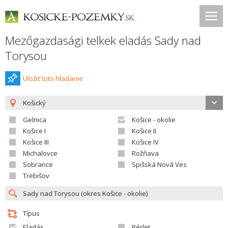
Mezőgazdasági telkek eladás Sady nad
Torysou
Uložiť toto hladanie
Košický
Gelnica
Košice - okolie
Košice I
Košice II
Košice III
Košice IV
Michalovce
Rožňava
Sobrance
Spišská Nová Ves
Trebišov
Típus
Eladás
Bérlet