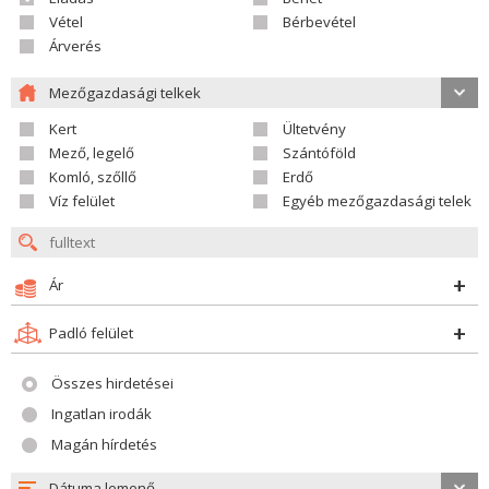
Vétel
Bérbevétel
Árverés
Mezőgazdasági telkek
Kert
Ültetvény
Mező, legelő
Szántóföld
Komló, szőllő
Erdő
Víz felület
Egyéb mezőgazdasági telek
Ár
Padló felület
Összes hirdetései
Ingatlan irodák
Magán hírdetés
Dátuma lemenő