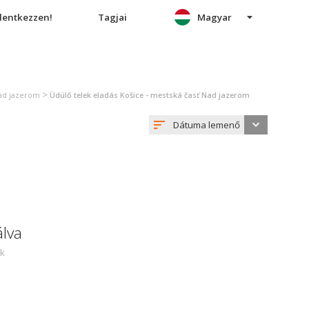
elentkezzen!
Tagjai
Magyar
>
Nad jazerom
Üdülő telek eladás Košice - mestská časť Nad jazerom
Dátuma lemenő
álva
ek