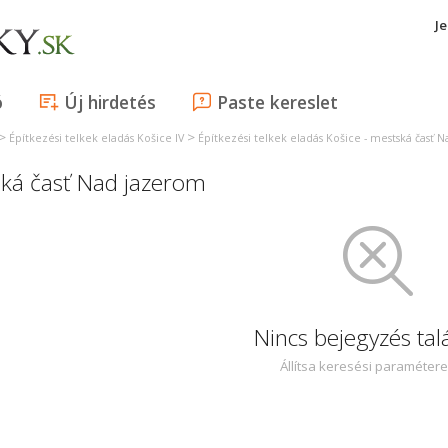
J
ó
Új hirdetés
Paste kereslet
>
>
Építkezési telkek eladás Košice IV
Építkezési telkek eladás Košice - mestská časť 
ská časť Nad jazerom
Nincs bejegyzés tal
Állítsa keresési paraméter