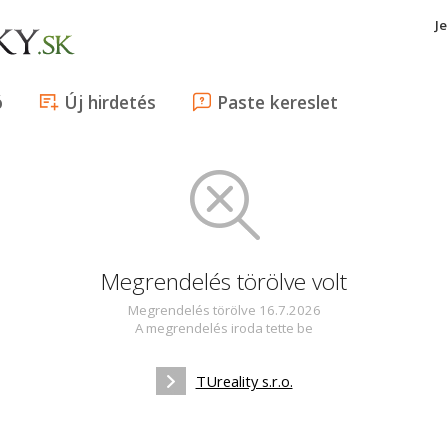
J
ó
Új hirdetés
Paste kereslet
Megrendelés törölve volt
Megrendelés törölve 16.7.2026
A megrendelés iroda tette be
TUreality s.r.o.