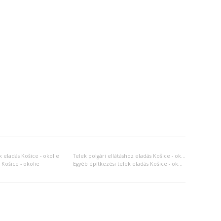
k eladás Košice - okolie
Telek polgári ellátáshoz eladás Košice - okolie
 Košice - okolie
Egyéb építkezési telek eladás Košice - okolie