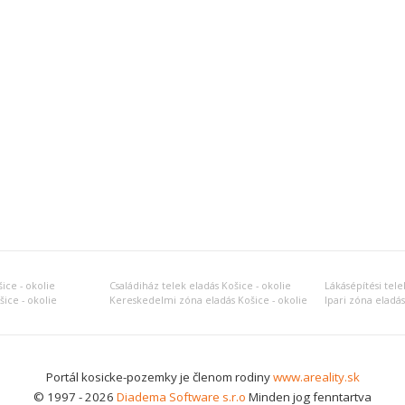
ice - okolie
Családiház telek eladás Košice - okolie
Lákásépítési tele
ice - okolie
Kereskedelmi zóna eladás Košice - okolie
Ipari zóna eladás
Portál kosicke-pozemky je členom rodiny
www.areality.sk
© 1997 - 2026
Diadema Software s.r.o
Minden jog fenntartva