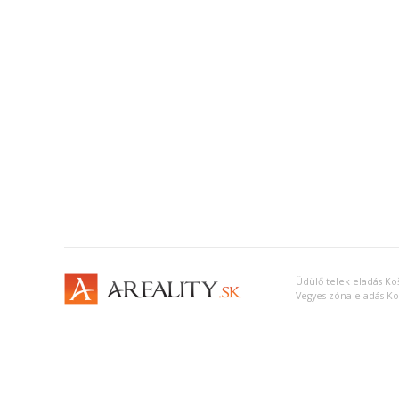
Üdülő telek eladás Koš
Vegyes zóna eladás Koš