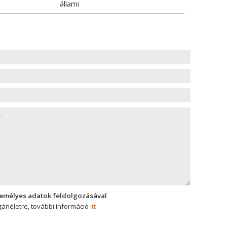
állami
zemélyes adatok feldolgozásával
ánéletre, további információ
itt