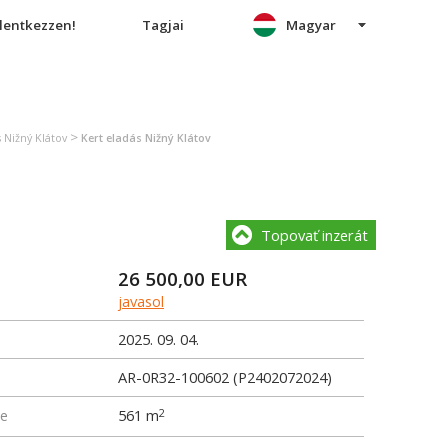
elentkezzen!
Tagjai
Magyar
>
 Nižný Klátov
Kert eladás Nižný Klátov
Topovať inzerát
26 500,00
EUR
javasol
2025. 09. 04.
AR-0R32-100602 (P2402072024)
me
561 m
2