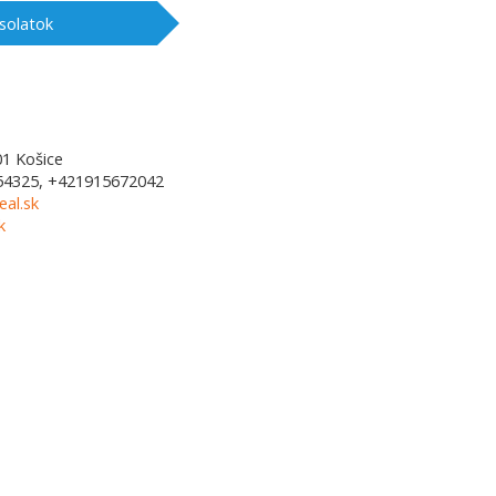
solatok
01
Košice
54325, +421915672042
al.sk
k