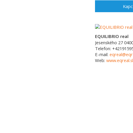
Kapc
EQUILIBRIO real
Jesenského 27
040
Telefon:
+4219159
E-mail:
eqreal@eqre
Web:
www.eqreal.s