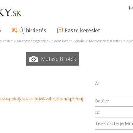
J
ó
Új hirdetés
Paste kereslet
>
>
s Košice
Mezőgazdasági telkek eladás Košice - okolie
Mezőgazdasági telkek eladás
Mutasd 8 fotók
Ár
-oaza-pokoja-a-kreativy-zahrada-na-predaj
Betéve
ID
Telek öszterjedel