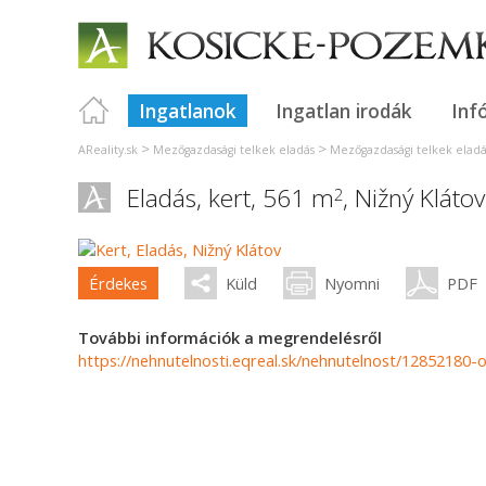
Ingatlanok
Ingatlan irodák
Inf
>
>
AReality.sk
Mezőgazdasági telkek eladás
Mezőgazdasági telkek eladá
Eladás, kert, 561 m
,
Nižný Klátov
2
Érdekes
Küld
Nyomni
PDF
További információk a megrendelésről
https://nehnutelnosti.eqreal.sk/nehnutelnost/12852180