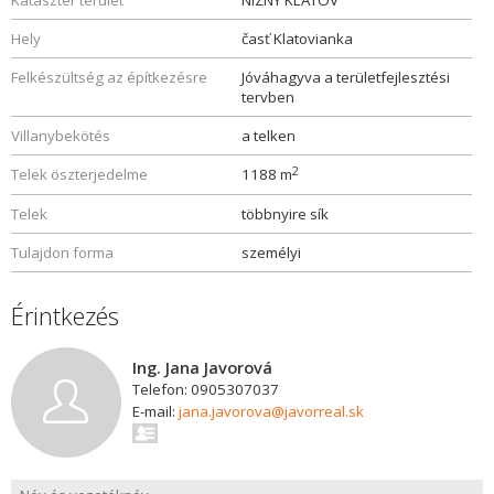
Kataszter terület
NIZNY KLATOV
Hely
časť Klatovianka
Felkészültség az építkezésre
Jóváhagyva a területfejlesztési
tervben
Villanybekötés
a telken
2
Telek öszterjedelme
1188 m
Telek
többnyire sík
Tulajdon forma
személyi
Érintkezés
Ing. Jana Javorová
Telefon: 0905307037
E-mail:
jana.javorova@javorreal.sk