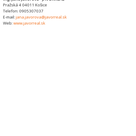
Pražská 4
04011
Košice
Telefon:
0905307037
E-mail:
jana.javorova@javorreal.sk
Web:
www.javorreal.sk