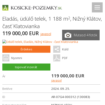
Eladás, üdülő telek, 1 188 m
,
Nižný Klátov
,
2
časť Klatovianka
119 000,00 EUR
javasol
Mutasd 4 fotók
Érdekes
Küld
Nyomni
PDF
topovať inzerát
119 000,00
EUR
Ár
javasol
Betéve
2024. 09. 25.
ID
AR-07G4-000312 (130083)