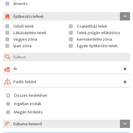
Árverés
Építkezési telkek
Üdülő telek
Családiház telek
Lákásépítési telek
Telek polgári ellátáshoz
Vegyes zóna
Kereskedelmi zóna
Ipari zóna
Egyéb építkezési telek
Ár
Padló felület
Összes hirdetései
Ingatlan irodák
Magán hírdetés
Dátuma lemenő