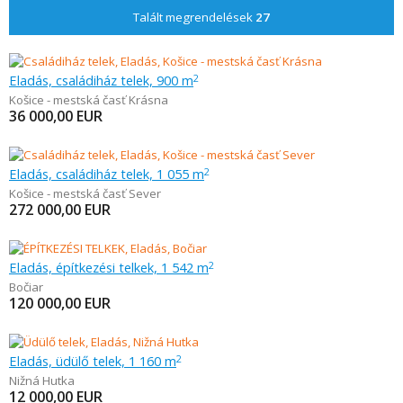
Talált megrendelések
27
Eladás, családiház telek, 900 m
2
Košice - mestská časť Krásna
36 000,00
EUR
Eladás, családiház telek, 1 055 m
2
Košice - mestská časť Sever
272 000,00
EUR
Eladás, építkezési telkek, 1 542 m
2
Bočiar
120 000,00
EUR
Eladás, üdülő telek, 1 160 m
2
Nižná Hutka
12 000,00
EUR