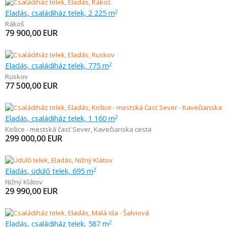
Eladás, családiház telek, 2 225 m
2
Rákoš
79 900,00
EUR
Eladás, családiház telek, 775 m
2
Ruskov
77 500,00
EUR
Eladás, családiház telek, 1 160 m
2
Košice - mestská časť Sever
,
Kavečianska cesta
299 000,00
EUR
Eladás, üdülő telek, 695 m
2
Nižný Klátov
29 990,00
EUR
Eladás, családiház telek, 587 m
2