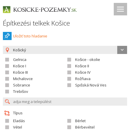
Építkezési telkek Košice
Uložiť toto hladanie
Košický
Gelnica
Košice - okolie
Košice I
Košice II
Košice III
Košice IV
Michalovce
Rožňava
Sobrance
Spišská Nová Ves
Trebišov
Típus
Eladás
Bérlet
Vétel
Bérbevétel