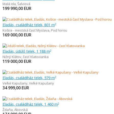
Malá Ida
,
Šalviová
199 990,00
EUR
Eladás, családiház telek, 801 m
2
Košice - mestská časť Myslava
,
Pod horou
169 000,00
EUR
Eladás, üdülő telek, 1 188 m
2
Nižný Klátov
,
časť Klatovianka
119 000,00
EUR
Eladás, családiház telek, 579 m
2
Veľké Kapušany
,
Veľké Kapušany
34 999,00
EUR
Eladás, családiház telek, 1 460 m
2
Ždaňa
,
Ábovská